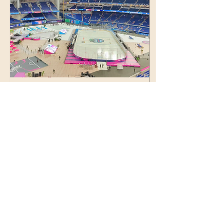
признан лучшим
нападающим дивизиона
CCHA . Поздравляем его
и желаем не
останавливаться на
достигнутом! В жизни
многих хоккеистов есть
момент, когда всё могло
пойти совсем по-другому.
У ...
11 мар. 2026 г.
∙
3
мин.
«Зимняя Классика»
НХЛ в Майами: как это
было?!
«Зимняя Классика» НХЛ в
Майами: как это было?!
2026 NHL Winter Classic in
Miami
0
0