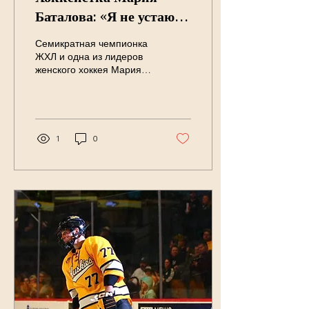
Баталова: «Я не устаю
побеждать»
Семикратная чемпионка
ЖХЛ и одна из лидеров
женского хоккея Мария
Баталова — о сезоне,
который дался тяжелее,
чем кажется со стороны.
Полное интервью по
ссылке на сайте VTR
1
0
Hockey Полный эпизод
подкаста доступен в
Apple Podcast, YouTube и
на Яндексе .