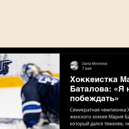
Podcast
Daria Mirono
Daria Mironova
7 мая
Хоккеистка М
Баталова: «Я 
побеждать»
Семикратная чемпионка Ж
женского хоккея Мария Ба
который дался тяжелее, ч