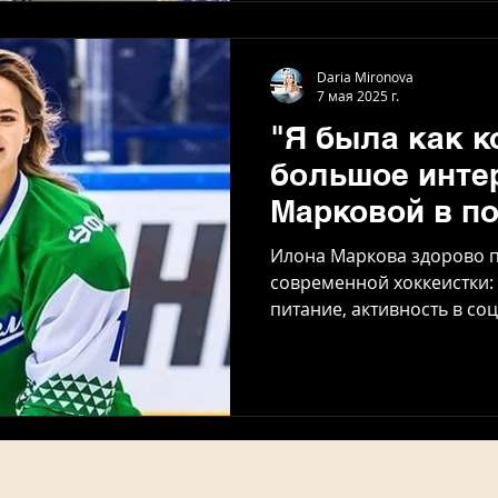
Daria Mironova
7 мая 2025 г.
"Я была как к
большое инте
Марковой в п
"Хоккей на Пл
Илона Маркова здорово 
современной хоккеистки:
питание, активность в соц
карьера на льду. Прошлы
первой россиянкой, задр
профессиональной лигой 
Свой спортивный путь фо
гимнастике и фигурном катании
завершившийся сезон ЖХ
Марковой новым вызовом