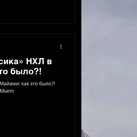
ке на сайте VTR Hockey
оступен в Apple Podcast,
сика» НХЛ в
то было?!
Майами: как это было?!
 Miami