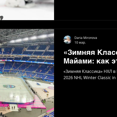
Полное интервью по ссыл
Полный эпизод подкаста д
YouTube и на Яндексе .
Daria Mironova
10 мар.
«Зимняя Клас
Майами: как э
«Зимняя Классика» НХЛ в 
2026 NHL Winter Classic in