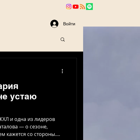
va
News
Войти
ария
не устаю
ХЛ и одна из лидеров
талова — о сезоне,
ем кажется со стороны.