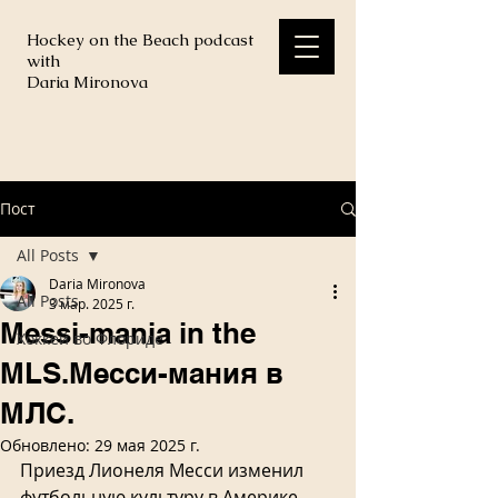
Hockey on the Beach podcast
with
Daria Mironova
Пост
All Posts
Daria Mironova
All Posts
3 мар. 2025 г.
Messi-mania in the
Хоккей во Флориде
MLS.Месси-мания в
МЛС.
Обновлено:
29 мая 2025 г.
Приезд Лионеля Месси изменил 
футбольную культуру в Америке. 